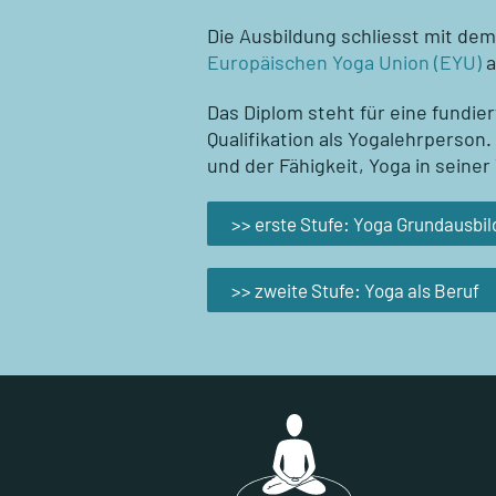
Die Ausbildung schliesst mit de
Europäischen Yoga Union (EYU)
a
Das Diplom steht für eine fundi
Qualifikation als Yogalehrperson
und der Fähigkeit, Yoga in seine
>> erste Stufe: Yoga Grundausbi
>> zweite Stufe: Yoga als Beruf
Footer